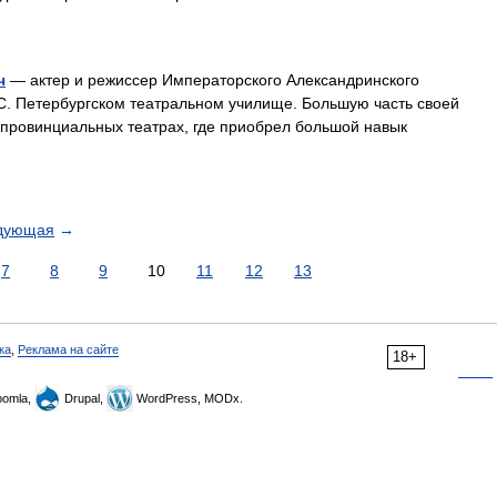
ч
— актер и режиссер Императорского Александринского
 в С. Петербургском театральном училище. Большую часть своей
 провинциальных театрах, где приобрел большой навык
дующая
→
7
8
9
10
11
12
13
ка
,
Реклама на сайте
18+
omla,
Drupal,
WordPress, MODx.