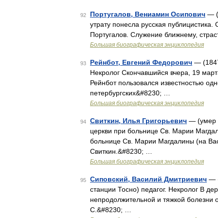
Португалов, Вениамин Осипович
— (
92
утрату понесла русская публицистика.
Португалов. Служение ближнему, страс
Большая биографическая энциклопедия
Рейнбот, Евгений Федорович
— (1847
93
Некролог Скончавшийся вчера, 19 март
Рейнбот пользовался известностью одн
петербургских&#8230; …
Большая биографическая энциклопедия
Свиткин, Илья Григорьевич
— (умер 
94
церкви при больнице Св. Марии Магдал
больнице Св. Марии Магдалины (на Ва
Свиткин.&#8230; …
Большая биографическая энциклопедия
Сиповский, Василий Дмитриевич
— (
95
станции Тосно) педагог. Некролог В де
непродолжительной и тяжкой болезни о
С.&#8230; …