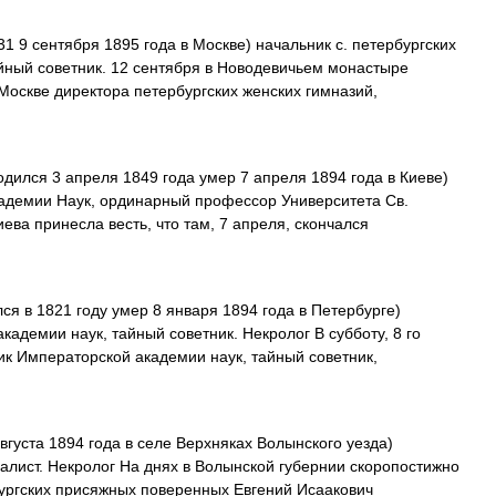
1 9 сентября 1895 года в Москве) начальник с. петербургских
айный советник. 12 сентября в Новодевичьем монастыре
Москве директора петербургских женских гимназий,
дился 3 апреля 1849 года умер 7 апреля 1894 года в Киеве)
адемии Наук, ординарный профессор Университета Св.
ва принесла весть, что там, 7 апреля, скончался
я в 1821 году умер 8 января 1894 года в Петербурге)
адемии наук, тайный советник. Некролог В субботу, 8 го
к Императорской академии наук, тайный советник,
вгуста 1894 года в селе Верхняках Волынского уезда)
лист. Некролог На днях в Волынской губернии скоропостижно
ургских присяжных поверенных Евгений Исаакович