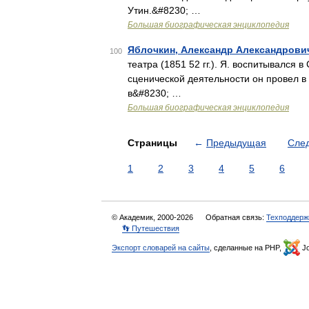
Утин.&#8230; …
Большая биографическая энциклопедия
Яблочкин, Александр Александрови
100
театра (1851 52 гг.). Я. воспитывался
сценической деятельности он провел в
в&#8230; …
Большая биографическая энциклопедия
Страницы
←
Предыдущая
Сле
1
2
3
4
5
6
© Академик, 2000-2026
Обратная связь:
Техподдерж
👣 Путешествия
Экспорт словарей на сайты
, сделанные на PHP,
Jo