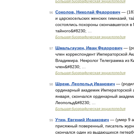
Большая биографическая энциклопедия
Соколов, Николай Федорович
— (183
96
и царскосельских женских гимназий, т
состоялись похороны скончавшегося в 
тайного&#8230; …
Большая биографическая энциклопедия
Шмальгаузен, Иван Федорович
— (ро
97
член корреспондент Императорской Ак
Владимира. Некролог Телеграмма из Кие
член&#8230; …
Большая биографическая энциклопедия
Шренк, Леопольд Иванович
— (родилс
98
ординарный академик Императорской ак
января, скончался ординарный академи
Леопольд&#8230; …
Большая биографическая энциклопедия
Утин, Евгений Исаакович
— (умер 9 а
99
присяжный поверенный, писатель журна
скончался один из выдающихся петерб