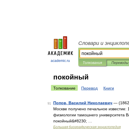
Словари и энциклоп
academic.ru
Толкования
Переводы
покойный
Толкование
Перевод
Книги
Попов, Василий Николаевич
— (1862
91
Москве получено печальное известие: 
физиологии тамошнего университета Ва
покойный&#8230; …
Большая биографическая энциклопедия