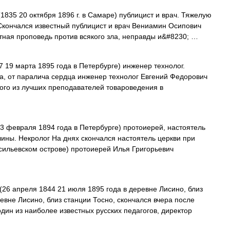
1835 20 октября 1896 г. в Самаре) публицист и врач. Тяжелую
 Скончался известный публицист и врач Вениамин Осипович
тная проповедь против всякого зла, неправды и&#8230; …
 19 марта 1895 года в Петербурге) инженер технолог.
а, от паралича сердца инженер технолог Евгений Федорович
ого из лучших преподавателей товароведения в
3 февраля 1894 года в Петербурге) протоиерей, настоятель
ины. Некролог На днях скончался настоятель церкви при
сильевском острове) протоиерей Илья Григорьевич
26 апреля 1844 21 июля 1895 года в деревне Лисино, близ
ревне Лисино, близ станции Тосно, скончался вчера после
дин из наиболее известных русских педагогов, директор